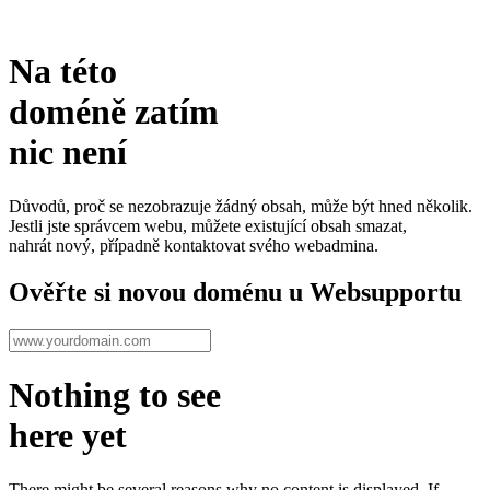
Na této
doméně zatím
nic není
Důvodů, proč se nezobrazuje žádný obsah, může být hned několik.
Jestli jste správcem webu, můžete existující obsah smazat,
nahrát nový, případně kontaktovat svého webadmina.
Ověřte si novou doménu u Websupportu
Nothing to see
here yet
There might be several reasons why no content is displayed. If